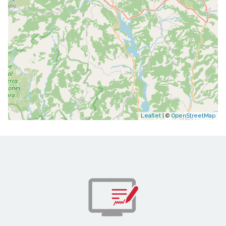
Leaflet
| ©
OpenStreetMap