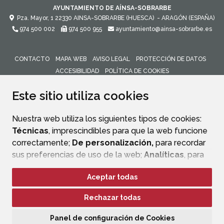
AYUNTAMIENTO DE AÍNSA-SOBRARBE
Pza. Mayor, 1
22330
AINSA-SOBRARBE (HUESCA)
- ARAGÓN
(ESPAÑA)
974 500 002
974 500 955
ayuntamiento@ainsa-sobrarbe.es
CONTACTO
MAPA WEB
AVISO LEGAL
PROTECCIÓN DE DATOS
ACCESIBILIDAD
POLÍTICA DE COOKIES
ENLACE 
Este sitio utiliza cookies
Nuestra web utiliza los siguientes tipos de cookies:
Técnicas
, imprescindibles para que la web funcione
correctamente;
De personalización,
para recordar
sus preferencias de uso de la web;
Analíticas
, para
mejorar el funcionamiento de la web y sus servicios.
Aceptar todas
Si acepta pulsando el botón
“Aceptar todas”
Rechazar todas
consideramos que acepta su uso. Si pulsa el botón
“Rechazar todas”
o continúa navegando sin realizar
Panel de configuración de Cookies
ninguna acción, se guardarán las cookies técnicas