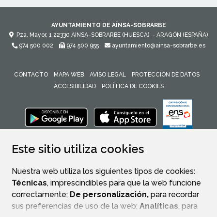
AYUNTAMIENTO DE AÍNSA-SOBRARBE
Pza. Mayor, 1
22330
AINSA-SOBRARBE (HUESCA)
- ARAGÓN
(ESPAÑA)
974 500 002
974 500 955
ayuntamiento@ainsa-sobrarbe.es
CONTACTO
MAPA WEB
AVISO LEGAL
PROTECCIÓN DE DATOS
ACCESIBILIDAD
POLÍTICA DE COOKIES
ENLACE 
Este sitio utiliza cookies
Nuestra web utiliza los siguientes tipos de cookies:
Técnicas
, imprescindibles para que la web funcione
correctamente;
De personalización,
para recordar
sus preferencias de uso de la web;
Analíticas
, para